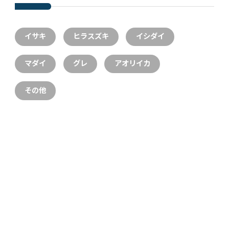
イサキ
ヒラスズキ
イシダイ
マダイ
グレ
アオリイカ
その他