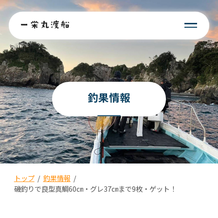
釣果情報
トップ
/
釣果情報
/
磯釣りで良型真鯛60㎝・グレ37㎝まで9枚・ゲット！