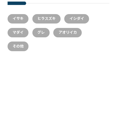
イサキ
ヒラスズキ
イシダイ
マダイ
グレ
アオリイカ
その他