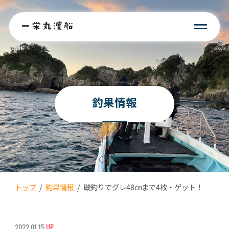
釣果情報
トップ
/
釣果情報
/
磯釣りでグレ48㎝まで4枚・ゲット！
2022.01.15
UP