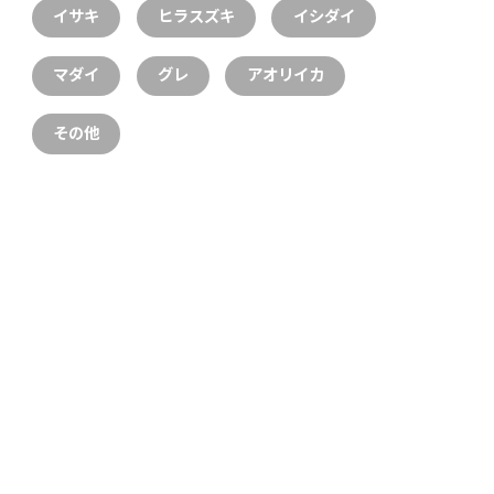
イサキ
ヒラスズキ
イシダイ
マダイ
グレ
アオリイカ
その他