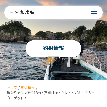
釣果情報
トップ
/
釣果情報
/
磯釣りでシマアジ43㎝・真鯛41㎝・グレ・イガミ・アカハ
タ・ゲット！