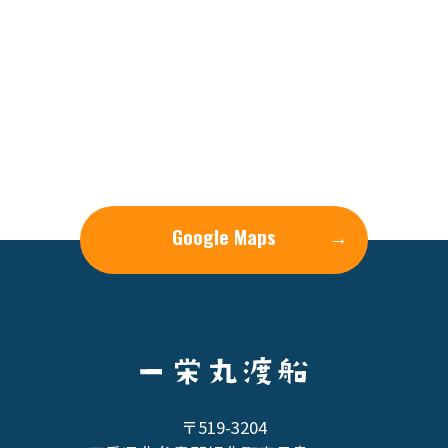
Google Maps
→
〒519-3204