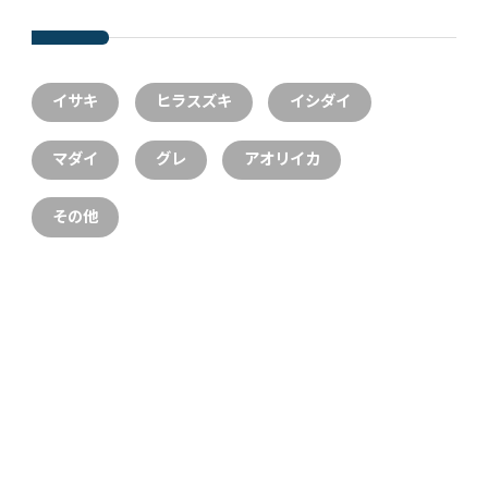
イサキ
ヒラスズキ
イシダイ
マダイ
グレ
アオリイカ
その他