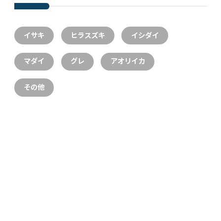
イサキ
ヒラスズキ
イシダイ
マダイ
グレ
アオリイカ
その他