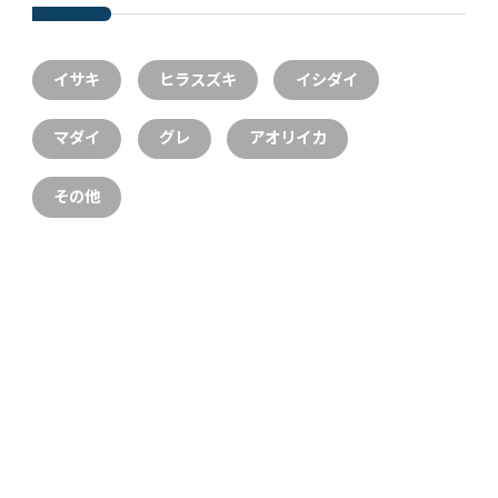
イサキ
ヒラスズキ
イシダイ
マダイ
グレ
アオリイカ
その他