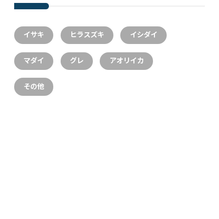
イサキ
ヒラスズキ
イシダイ
マダイ
グレ
アオリイカ
その他