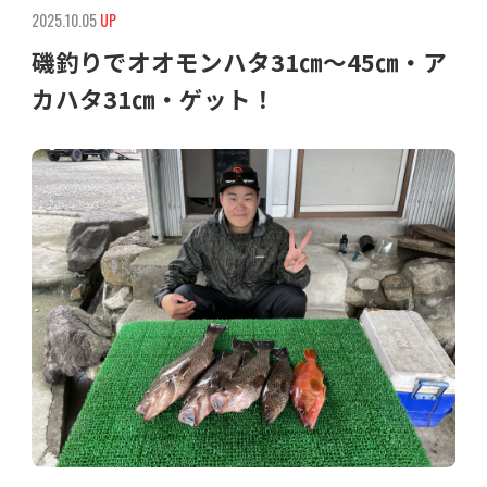
2025.10.05
UP
磯釣りでオオモンハタ31㎝〜45㎝・ア
カハタ31㎝・ゲット！