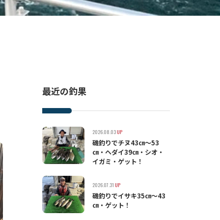
最近の釣果
2026.08.03
UP
磯釣りでチヌ43㎝〜53
㎝・ヘダイ39㎝・シオ・
イガミ・ゲット！
2026.07.31
UP
磯釣りでイサキ35㎝〜43
㎝・ゲット！