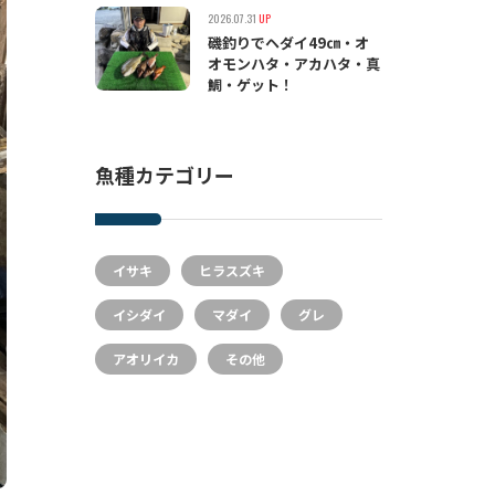
2026.07.31
UP
磯釣りでヘダイ49㎝・オ
オモンハタ・アカハタ・真
鯛・ゲット！
魚種カテゴリー
イサキ
ヒラスズキ
イシダイ
マダイ
グレ
アオリイカ
その他