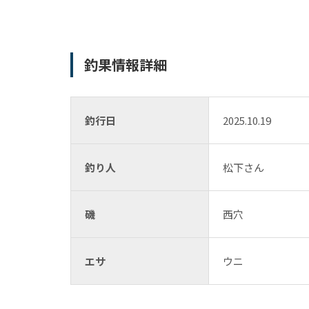
釣果情報詳細
釣行日
2025.10.19
釣り人
松下さん
磯
西穴
エサ
ウニ