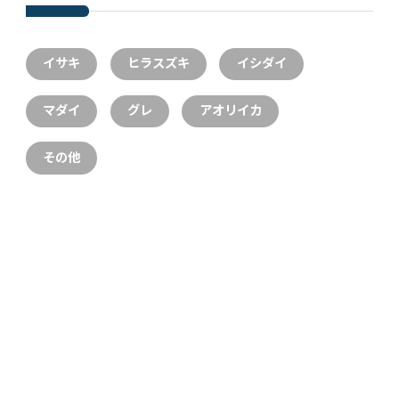
イサキ
ヒラスズキ
イシダイ
マダイ
グレ
アオリイカ
その他