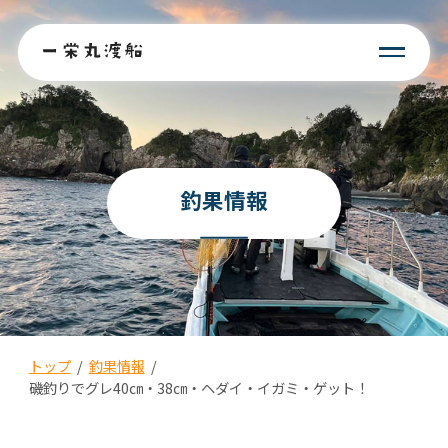
釣果情報
トップ
/
釣果情報
/
磯釣りでグレ40㎝・38㎝・ヘダイ・イガミ・ゲット！