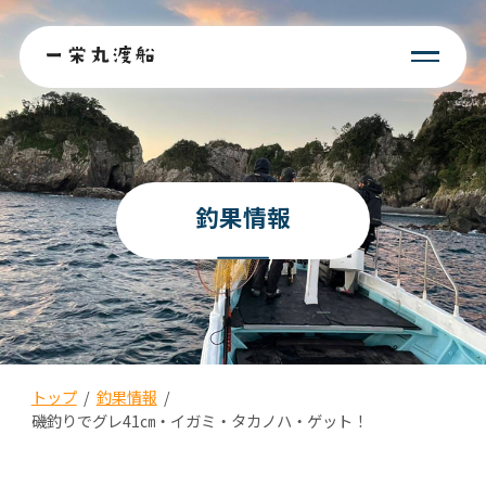
釣果情報
トップ
/
釣果情報
/
磯釣りでグレ41㎝・イガミ・タカノハ・ゲット！