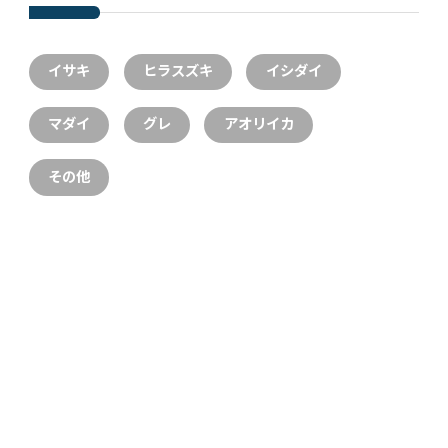
イサキ
ヒラスズキ
イシダイ
マダイ
グレ
アオリイカ
その他