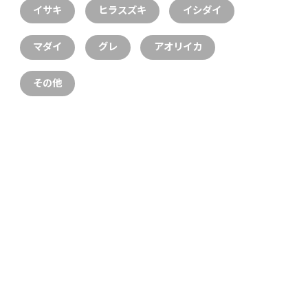
イサキ
ヒラスズキ
イシダイ
マダイ
グレ
アオリイカ
その他