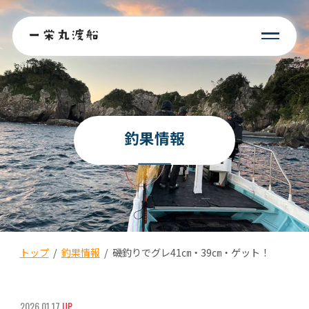
釣果情報
トップ
/
釣果情報
/
磯釣りでグレ41㎝・39㎝・ゲット！
2026.01.17
UP