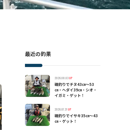
最近の釣果
2026.08.03
UP
磯釣りでチヌ43㎝〜53
㎝・ヘダイ39㎝・シオ・
イガミ・ゲット！
2026.07.31
UP
磯釣りでイサキ35㎝〜43
㎝・ゲット！