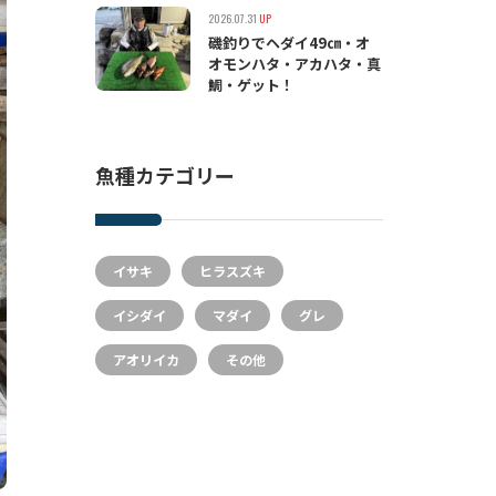
2026.07.31
UP
磯釣りでヘダイ49㎝・オ
オモンハタ・アカハタ・真
鯛・ゲット！
魚種カテゴリー
イサキ
ヒラスズキ
イシダイ
マダイ
グレ
アオリイカ
その他