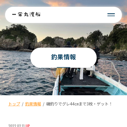
釣果情報
トップ
/
釣果情報
/
磯釣りでグレ44㎝まで3枚・ゲット！
2022.02.11
UP