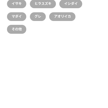
イサキ
ヒラスズキ
イシダイ
マダイ
グレ
アオリイカ
その他