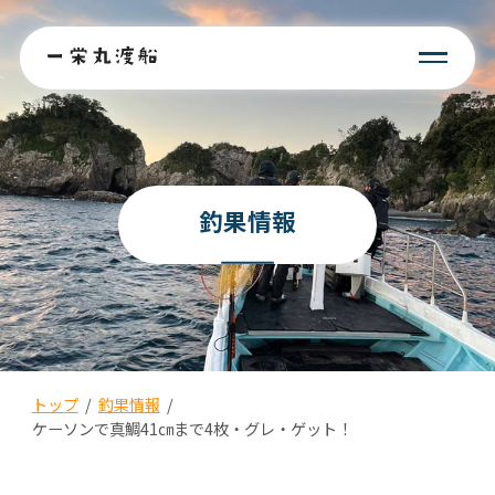
釣果情報
トップ
/
釣果情報
/
ケーソンで真鯛41㎝まで4枚・グレ・ゲット！