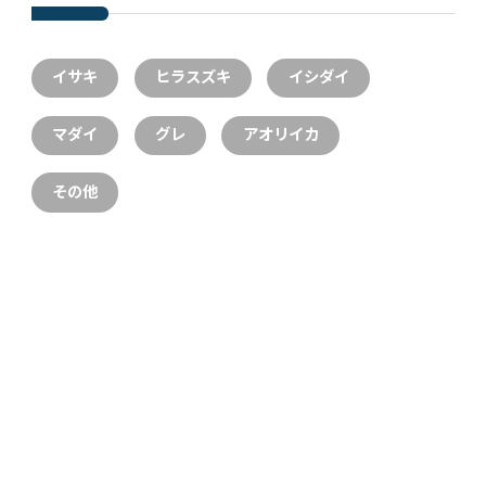
イサキ
ヒラスズキ
イシダイ
マダイ
グレ
アオリイカ
その他