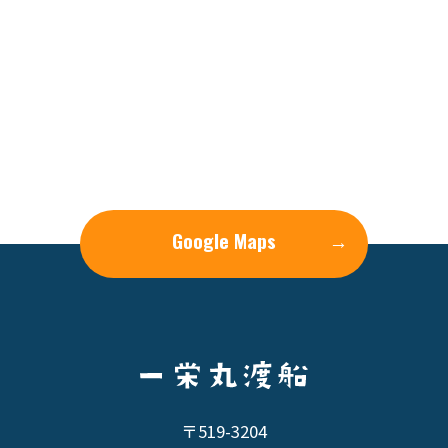
Google Maps
→
〒519-3204