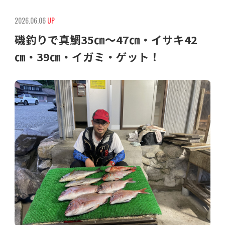
2026.06.06
UP
磯釣りで真鯛35㎝〜47㎝・イサキ42
㎝・39㎝・イガミ・ゲット！