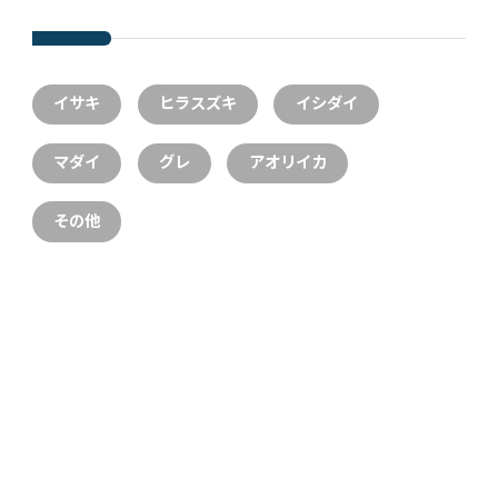
イサキ
ヒラスズキ
イシダイ
マダイ
グレ
アオリイカ
その他