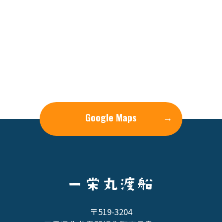
Google Maps
→
〒519-3204