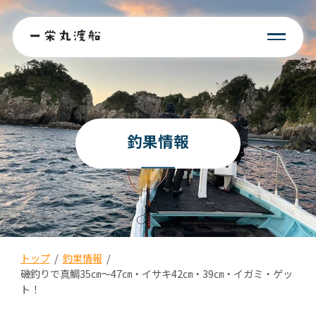
釣果情報
トップ
/
釣果情報
/
磯釣りで真鯛35㎝〜47㎝・イサキ42㎝・39㎝・イガミ・ゲッ
ト！