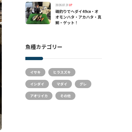
2026.07.31
UP
磯釣りでヘダイ49㎝・オ
オモンハタ・アカハタ・真
鯛・ゲット！
魚種カテゴリー
イサキ
ヒラスズキ
イシダイ
マダイ
グレ
アオリイカ
その他