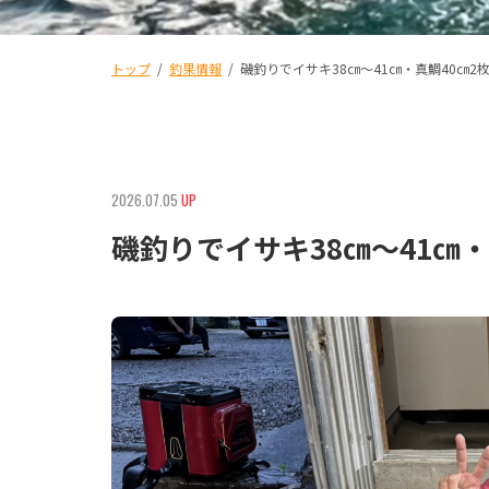
トップ
/
釣果情報
/
磯釣りでイサキ38㎝〜41㎝・真鯛40㎝2
2026.07.05
UP
磯釣りでイサキ38㎝〜41㎝