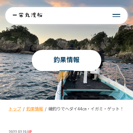
釣果情報
トップ
/
釣果情報
/
磯釣りでへダイ44㎝・イガミ・ゲット！
2022.02.19
UP