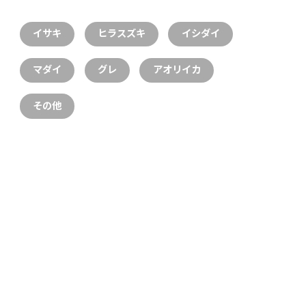
イサキ
ヒラスズキ
イシダイ
マダイ
グレ
アオリイカ
その他