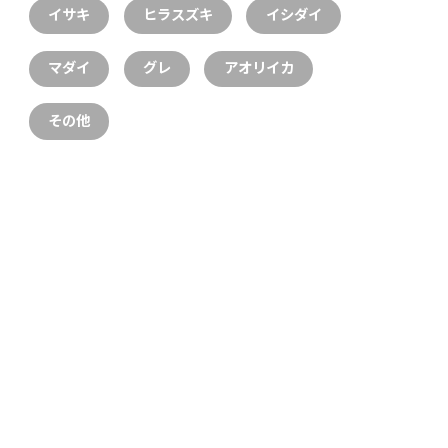
イサキ
ヒラスズキ
イシダイ
マダイ
グレ
アオリイカ
その他