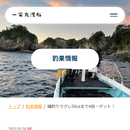
釣果情報
トップ
/
釣果情報
/
磯釣りでグレ50㎝まで4枚・ゲット！
2022.02.26
UP