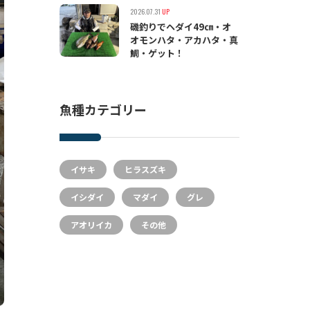
2026.07.31
UP
磯釣りでヘダイ49㎝・オ
オモンハタ・アカハタ・真
鯛・ゲット！
魚種カテゴリー
イサキ
ヒラスズキ
イシダイ
マダイ
グレ
アオリイカ
その他