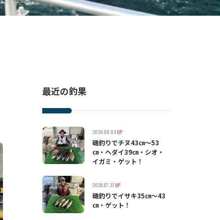
最近の釣果
2026.08.03
UP
磯釣りでチヌ43㎝〜53
㎝・ヘダイ39㎝・シオ・
イガミ・ゲット！
2026.07.31
UP
磯釣りでイサキ35㎝〜43
㎝・ゲット！