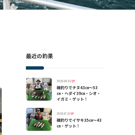
最近の釣果
2026.08.03
UP
磯釣りでチヌ43㎝〜53
㎝・ヘダイ39㎝・シオ・
イガミ・ゲット！
2026.07.31
UP
磯釣りでイサキ35㎝〜43
㎝・ゲット！