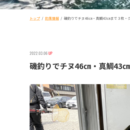
トップ
/
釣果情報
/
磯釣りでチヌ46㎝・真鯛43㎝まで３枚・
2022.03.06
UP
磯釣りでチヌ46㎝・真鯛43