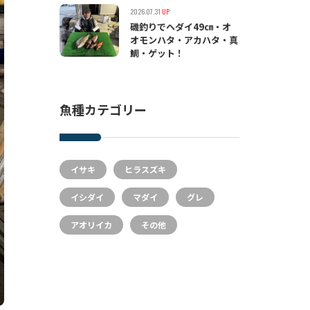
2026.07.31
UP
磯釣りでヘダイ49㎝・オ
オモンハタ・アカハタ・真
鯛・ゲット！
魚種カテゴリー
イサキ
ヒラスズキ
イシダイ
マダイ
グレ
アオリイカ
その他