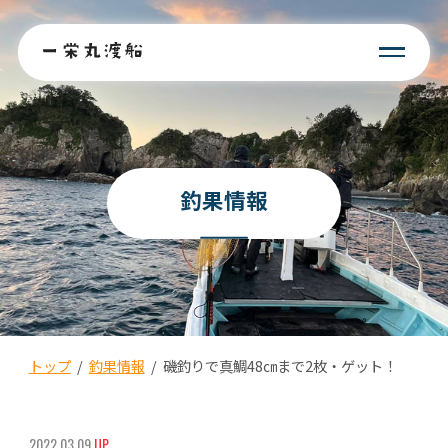
釣果情報
トップ
/
釣果情報
/
磯釣りで真鯛48㎝まで2枚・ゲット！
2022.03.09
UP