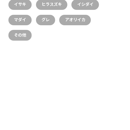
イサキ
ヒラスズキ
イシダイ
マダイ
グレ
アオリイカ
その他