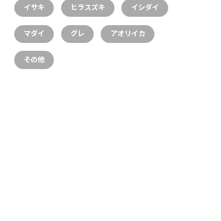
イサキ
ヒラスズキ
イシダイ
マダイ
グレ
アオリイカ
その他