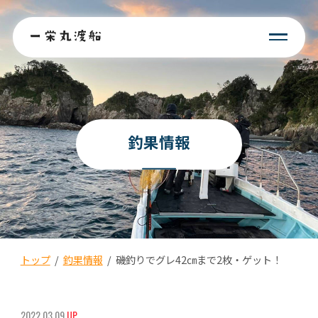
釣果情報
トップ
/
釣果情報
/
磯釣りでグレ42㎝まで2枚・ゲット！
2022.03.09
UP